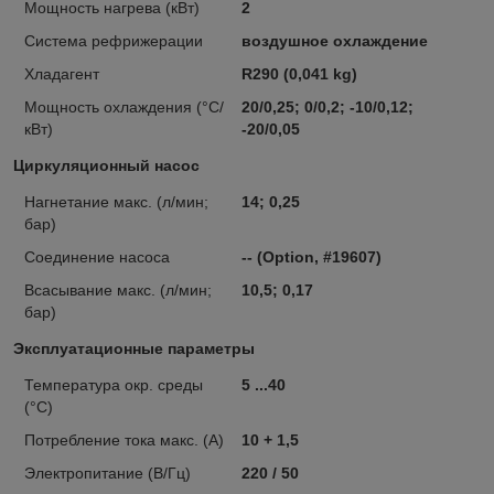
Мощность нагрева (кВт)
2
Система рефрижерации
воздушное охлаждение
Хладагент
R290 (0,041 kg)
Мощность охлаждения (°C/
20/0,25; 0/0,2; -10/0,12;
кВт)
-20/0,05
Циркуляционный насос
Нагнетание макс. (л/мин;
14; 0,25
бар)
Соединение насоса
-- (Option, #19607)
Всасывание макс. (л/мин;
10,5; 0,17
бар)
Эксплуатационные параметры
Температура окр. среды
5 ...40
(°C)
Потребление тока макс. (А)
10 + 1,5
Электропитание (В/Гц)
220 / 50