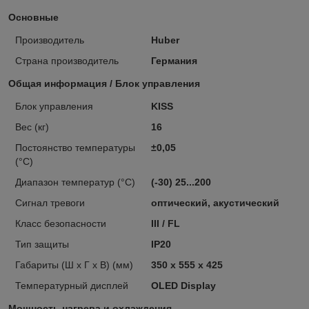
Основные
Производитель
Huber
Страна производитель
Германия
Общая информация / Блок управления
Блок управления
KISS
Вес (кг)
16
Постоянство температуры
±0,05
(°C)
Диапазон температур (°C)
(-30) 25...200
Сигнал тревоги
оптический, акустический
Класс безопасности
III / FL
Тип защиты
IP20
Габариты (Ш х Г х В) (мм)
350 x 555 x 425
Температурный дисплей
OLED Display
Мощность нагрева и охлаждения