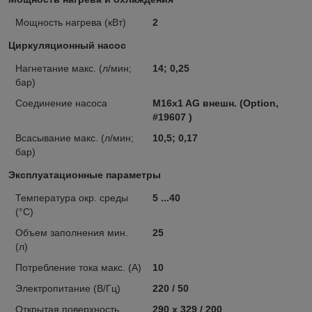
Мощность нагрева (кВт)
2
Циркуляционный насос
Нагнетание макс. (л/мин;
14; 0,25
бар)
Соединение насоса
M16x1 AG внешн. (Option,
#19607 )
Всасывание макс. (л/мин;
10,5; 0,17
бар)
Эксплуатационные параметры
Температура окр. среды
5 ...40
(°C)
Объем заполнения мин.
25
(л)
Потребление тока макс. (А)
10
Электропитание (В/Гц)
220 / 50
Открытая поверхность
290 x 329 / 200