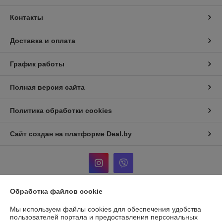
Контакты
Доставка и оплата
График работы
Полная версия сайта
Политика обработки cookies
Сайт создан на платформе Deal.by
Обработка файлов cookie
Информация для покупателя
Мы используем файлы cookies для обеспечения удобства
Юридическое лицо:
ООО «ЛАБОРАТОРНЫЕ РЕШЕНИЯ»
пользователей портала и предоставления персональных