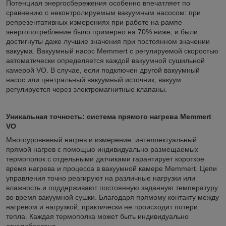
Потенциал энергосбережения особенно впечатляет по
сравнению с неконтролируемым вакуумным насосом: при
репрезентативных измерениях при работе на рампе
энергопотребление было примерно на 70% ниже, и были
достигнуты даже лучшие значения при постоянном значении
вакуума. Вакуумный насос Memmert с регулируемой скоростью
автоматически определяется каждой вакуумной сушильной
камерой VO. В случае, если подключен другой вакуумный
насос или центральный вакуумный источник, вакуум
регулируется через электромагнитные клапаны.
Уникальная точность: система прямого нагрева Memmert
VO
Многоуровневый нагрев и измерение: интеллектуальный
прямой нагрев с помощью индивидуально размещаемых
термополок с отдельными датчиками гарантирует короткое
время нагрева и процесса в вакуумной камере Memmert. Цепи
управления точно реагируют на различные нагрузки или
влажность и поддерживают постоянную заданную температуру
во время вакуумной сушки. Благодаря прямому контакту между
нагревом и нагрузкой, практически не происходит потери
тепла. Каждая термополка может быть индивидуально
откалибрована.