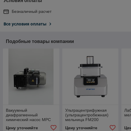
Условия оплаты
Безналичный расчет
Все условия оплаты
Подобные товары компании
Вакуумный
Ультрацентрифужная
Ла
диафрагменный
(ультрацентробежная)
ме
химический насос MPC
мельница FM200
303 Z
Цену уточняйте
Цену уточняйте
Це