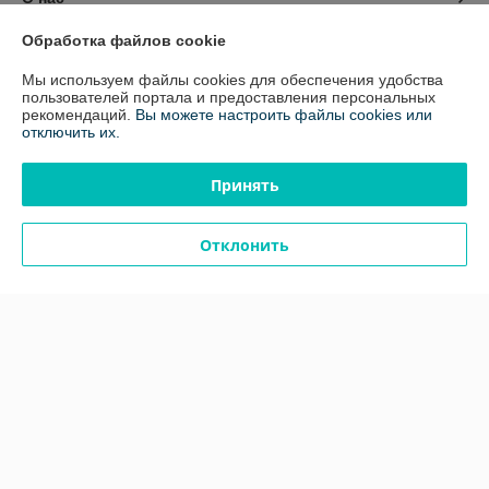
Обработка файлов cookie
Контакты
Мы используем файлы cookies для обеспечения удобства
пользователей портала и предоставления персональных
Доставка и оплата
рекомендаций.
Вы можете настроить файлы cookies или
отключить их.
График работы
Принять
Полная версия сайта
Отклонить
Политика обработки cookies
Сайт создан на платформе Deal.by
Информация для покупателя
Юридическое лицо:
ООО «ЛАБОРАТОРНЫЕ РЕШЕНИЯ»