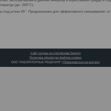
оляет эксплуатировать данную мешалку в агрессивных средах и по
ператур (до -200°С).
 под углом 45°. Предназначен для эффективного смешивания: от 
Сайт создан на платформе Deal.by
Политика обработки файлов cookies
ООО "ЛАБОРАТОРНЫЕ РЕШЕНИЯ" |
Пожаловаться на контент