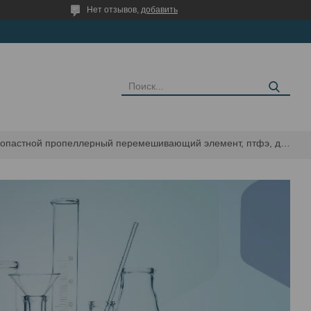
Нет отзывов,
добавить
Четырехлопастной пропеллерный перемешивающий элемент, птфэ, диаметр лопастей 50 мм, s410