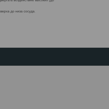
двергать воздействию высоких (до
верха до низа сосуда.