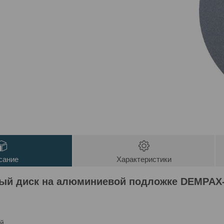
сание
Характеристики
й диск на алюминиевой подложке DEMPAX
й.