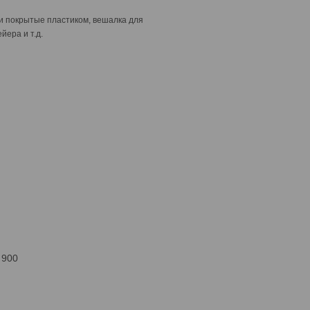
ми покрытые пластиком, вешалка для
ера и т.д.
 900