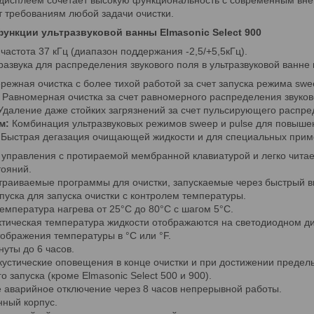
дисплеем сочетает высокую функциональность с современным вне
 требованиям любой задачи очистки.
функции ультразвуковой ванны Elmasonic Select 900
частота 37 кГц (диапазон поддержания -2,5/+5,5кГц).
развука для распределения звукового поля в ультразвуковой ванне 
режная очистка с более тихой работой за счет запуска режима sw
Равномерная очистка за счет равномерного распределения звуково
даление даже стойких загрязнений за счет пульсирующего распред
м:
Комбинация ультразвуковых режимов sweep и pulse для повыше
Быстрая дегазация очищающей жидкости и для специальных прим
 управления с протираемой мембранной клавиатурой и легко чит
тояний.
траиваемые программы для очистки, запускаемые через быстрый в
пуска для запуска очистки с контролем температуры.
емпература нагрева от 25°С до 80°C с шагом 5°С.
тическая температура жидкости отображаются на светодиодном д
ображения температуры в °C или °F.
нуты до 6 часов.
кустические оповещения в конце очистки и при достижении предел
о запуска (кроме Elmasonic Select 500 и 900).
 аварийное отключение через 8 часов непрерывной работы.
ный корпус.