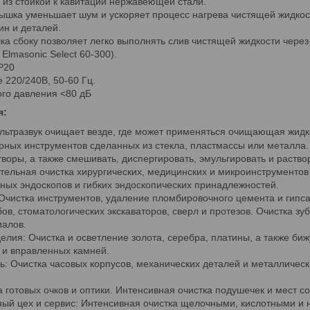
из стойкой к кавитации нержавеющей стали.
ышка уменьшает шум и ускоряет процесс нагрева чистящей жидкост
ин и деталей.
ка сбоку позволяет легко выполнять слив чистящей жидкости чере
 Elmasonic Select 60-300).
P20
 220/240В, 50-60 Гц.
ого давления <80 дБ
я:
льтразвук очищает везде, где может применяться очищающая жидк
рных инструментов сделанных из стекла, пластмассы или металла. 
творы, а также смешивать, диспергировать, эмульгировать и раств
ельная очистка хирургических, медицинских и микроинструментов
ных эндоскопов и гибких эндоскопических принадлежностей.
Очистка инструментов, удаление пломбировочного цемента и гипса
ов, стоматологических экскаваторов, сверл и протезов. Очистка зуб
иалов.
лия: Очистка и осветление золота, серебра, платины, а также биж
 и вправленных камней.
ь: Очистка часовых корпусов, механических деталей и металлическ
а готовых очков и оптики. Интенсивная очистка подушечек и мест с
ный цех и сервис: Интенсивная очистка щелочными, кислотными и