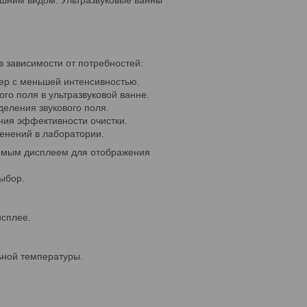
шним видом. Ультразвуковые ванны
в зависимости от потребностей:
eep с меньшей интенсивностью.
го поля в ультразвуковой ванне.
еления звукового поля.
ния эффективности очистки.
енений в лаборатории.
аемым дисплеем для отображения
ыбор.
исплее.
ьной температуры.