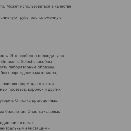
и. Может использоваться в качестве
з сливную трубу, расположенную
ость. Это особенно подходит для
Elmasonic Select способны
орять лабораторные образцы.
 без повреждения материала,
; очистка форм для отливки
ных протезов, коронок и других
утерии. Очистка драгоценных,
их браслетов. Очистка часовых
оединения в очках.
 нейтральными чистящими