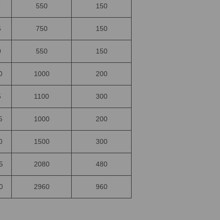
5
550
150
5
750
150
0
550
150
0
1000
200
5
1100
300
5
1000
200
0
1500
300
5
2080
480
0
2960
960