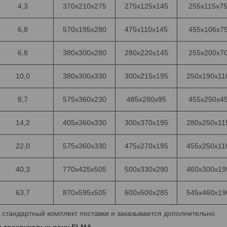
4,3
370x210x275
275x125x145
255x115x7
6,8
570x195x280
475x110x145
455x106x7
6,8
380x300x280
280x220x145
255x200x7
10,0
380x300x330
300x215x195
250x190x11
8,7
575x360x230
485x280x95
455x250x4
14,2
405x360x330
300x370x195
280x250x11
22,0
575x360x330
475x270x195
455x250x11
40,3
770x425x505
500x330x290
460x300x19
63,7
870x595x505
600x500x285
545x460x19
в стандартный комплект поставки и заказывается дополнительно.