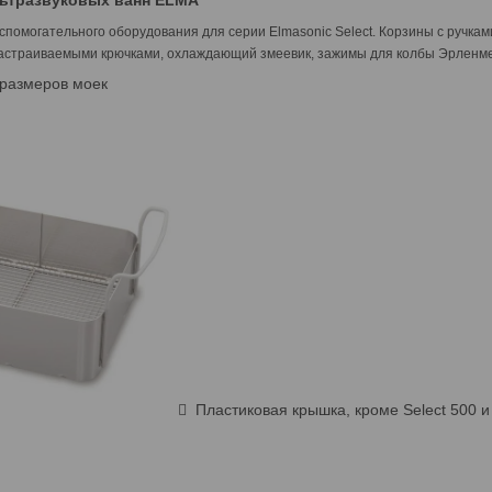
льтразвуковых ванн ELMA
помогательного оборудования для серии Elmasonic Select. Корзины с ручка
астраиваемыми крючками, охлаждающий змеевик, зажимы для колбы Эрленмей
 размеров моек
 Пластиковая крышка, кроме Select 500 и