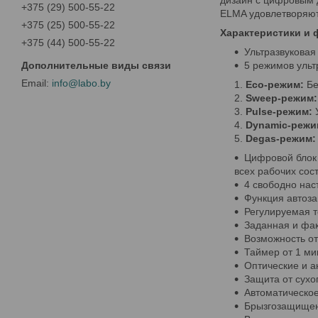
дизайн с цифровым 
+375 (29) 500-55-22
ELMA удовлетворяют
+375 (25) 500-55-22
Характеристики и 
+375 (44) 500-55-22
Ультразвуковая 
5 режимов ульт
info@labo.by
Eco-режим:
Бе
Sweep-режим:
Pulse-режим:
У
Dynamic-режи
Degas-режим:
Цифровой блок
всех рабочих сос
4 свободно нас
Функция автоза
Регулируемая т
Заданная и фак
Возможность от
Таймер от 1 ми
Оптические и а
Защита от сухог
Автоматическое
Брызгозащищен