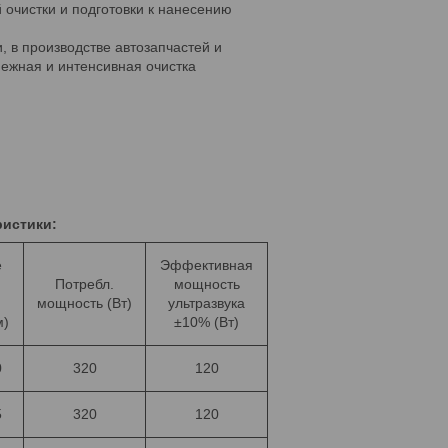
 очистки и подготовки к нанесению
 в производстве автозапчастей и
Нежная и интенсивная очистка
ристики:
е
Эффективная
Потребл.
мощность
мощность (Вт)
ультразвука
м)
±10% (Вт)
0
320
120
5
320
120