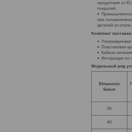
продуктами от EL
покрытий.
Промышленность
при гальваническ
деталей из стали,
Комплект поставки
Ультразвуковая 
Пластиковая к
Кабель питани
Инструкция по 
Модельный ряд уль
Elmasonic
Select
30
40