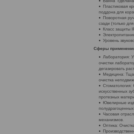
Ванна сделана 
Пластиковая кр
поддона для корз
Поворотная руч
сзади (только для
Класс защиты I
Электропитание
Уровень звуков
Сферы применени
Лаборатория: У
очистки лаборато
дегазировать рас
Медицина: Тщат
очистка неподвиж
Стоматология: 
искусственных зуб
протезных матер
Ювелирные изде
полудрагоценных
Часовая отрасл
механизмов.
Оптика: Очистк
Производствен