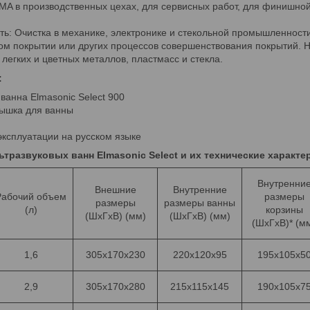
MA в производственных цехах, для сервисных работ, для финишной
: Очистка в механике, электронике и стекольной промышленности,
ом покрытии или других процессов совершенствования покрытий. 
 легких и цветных металлов, пластмасс и стекла.
:
ванна Elmasonic Select 900
рышка для ванны
я
эксплуатации на русском языке
тразвуковых ванн Elmasonic Select и их технические характе
Внутренни
Внешние
Внутренние
Рабочий объем
размеры
размеры
размеры ванны
(л)
корзины
(ШхГхВ) (мм)
(ШхГхВ) (мм)
(ШхГхВ)* (м
1,6
305x170x230
220x120x95
195x105x5
2,9
305x170x280
215x115x145
190x105x7