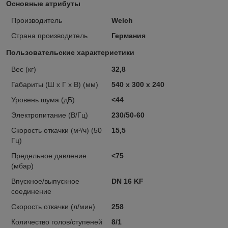
Основные атрибуты
Производитель
Welch
Страна производитель
Германия
Пользовательские характеристики
Вес (кг)
32,8
Габариты (Ш х Г х В) (мм)
540 х 300 х 240
Уровень шума (дБ)
<44
Электропитание (В/Гц)
230/50-60
Скорость откачки (м³/ч) (50
15,5
Гц)
Предельное давление
<75
(мбар)
Впускное/выпускное
DN 16 KF
соединение
Скорость откачки (л/мин)
258
Количество голов/ступеней
8/1