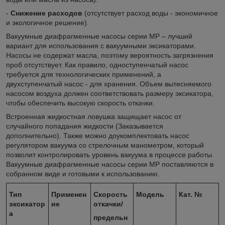
-
Снижение расходов
(отсутствует расход воды - экономичное
и экологичное решение).
Вакуумные диафрагменные насосы серии MP – лучший
вариант для использования с вакуумными эксикаторами.
Насосы не содержат масла, поэтому вероятность загрязнения
проб отсутствует. Как правило, одноступенчатый насос
требуется для технологических применений, а
двухступенчатый насос - для хранения. Объем вытесняемого
насосом воздуха должен соответствовать размеру эксикатора,
чтобы обеспечить высокую скорость откачки.
Встроенная жидкостная ловушка защищает насос от
случайного попадания жидкости (Заказывается
дополнительно). Также можно доукомплектовать насос
регулятором вакуума со стрелочным манометром, который
позволит контролировать уровень вакуума в процессе работы.
Вакуумные диафрагменные насосы серии MP поставляются в
собранном виде и готовыми к использованию.
Тип
Применен
Скорость
Модель
Кат. №
эксикатор
ие
откачки/
а
предельн