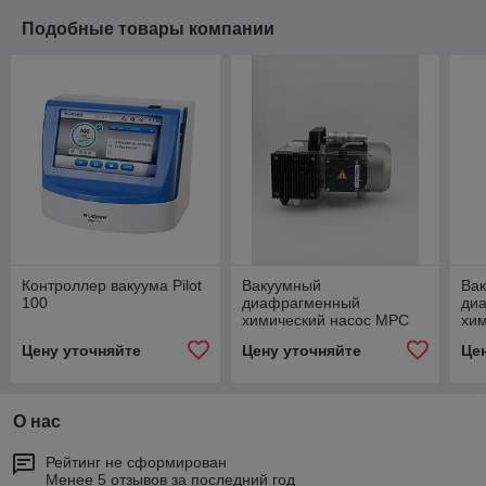
Подобные товары компании
Контроллер вакуума Pilot
Вакуумный
Ва
100
диафрагменный
ди
химический насос MPC
хи
303 Z
090
Цену уточняйте
Цену уточняйте
Це
О нас
Рейтинг не сформирован
Менее 5 отзывов за последний год