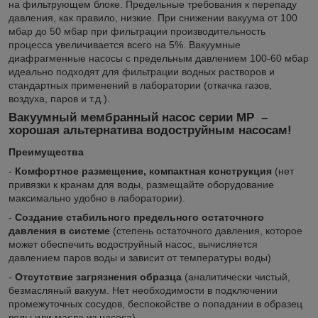
на фильтрующем блоке. Предельные требования к перепаду
давления, как правило, низкие. При снижении вакуума от 100
мбар до 50 мбар при фильтрации производительность
процесса увеличивается всего на 5%. Вакуумные
диафрагменные насосы с предельным давлением 100-60 мбар
идеально подходят для фильтрации водных растворов и
стандартных применений в лаборатории (откачка газов,
воздуха, паров и т.д.).
Вакуумный мембранный насос серии МР –
хорошая альтернатива водоструйным насосам!
Преимущества
-
Комфортное размещение, компактная конструкция
(нет
привязки к кранам для воды, размещайте оборудование
максимально удобно в лаборатории).
-
Создание стабильного предельного остаточного
давления в системе
(степень остаточного давления, которое
может обеспечить водоструйный насос, вычисляется
давлением паров воды и зависит от температуры воды)
-
Отсутствие загрязнения образца
(аналитически чистый,
безмасляный вакуум. Нет необходимости в подключении
промежуточных сосудов, беспокойстве о попадании в образец
воды или масла из насоса).