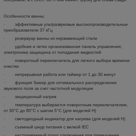
Особенности ванны:
· эффективные ультразвуковые высокопроизводительные
преобразователи 37 кГц
· резервуар ванны из нержавеющей стали
· удобная и четко организованная панель управления;
электроника защищена от попадания жидкостей
· поворотный переключатель для легкого выбора времени
очистки
· непрерывная работа или таймер от 1 до 30 минут
· функция Sweep для оптимального распределения
звукового поля за счет частотной модуляции
· защищенный нагрев
· температура выбирается поворотным переключателем;
от 30°C до 80°C с шагом 5°C (для моделей H)
· светодиодный индикатор для нагрева (для моделей H)
· съемный шнур питания с вилкой IEC
· настраиваемый порог отключения при превышении