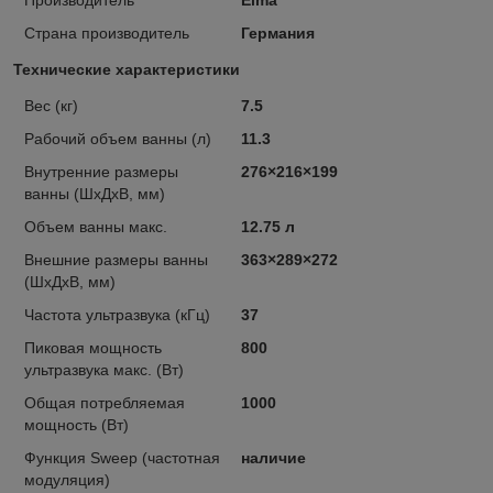
Страна производитель
Германия
Технические характеристики
Вес (кг)
7.5
Рабочий объем ванны (л)
11.3
Внутренние размеры
276×216×199
ванны (ШxДxВ, мм)
Объем ванны макс.
12.75 л
Внешние размеры ванны
363×289×272
(ШxДxВ, мм)
Частота ультразвука (кГц)
37
Пиковая мощность
800
ультразвука макс. (Вт)
Общая потребляемая
1000
мощность (Вт)
Функция Sweep (частотная
наличие
модуляция)