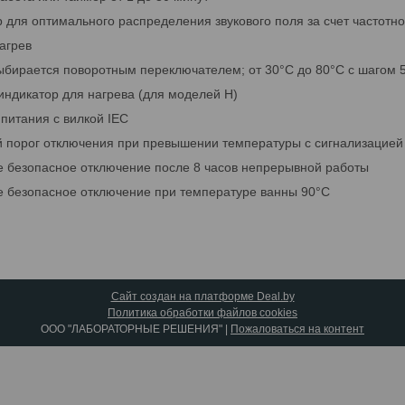
я оптимального распределения звукового поля за счет частотн
грев
рается поворотным переключателем; от 30°C до 80°C с шагом 5
дикатор для нагрева (для моделей H)
тания с вилкой IEC
орог отключения при превышении температуры с сигнализацией
безопасное отключение после 8 часов непрерывной работы
безопасное отключение при температуре ванны 90°C
Сайт создан на платформе Deal.by
Политика обработки файлов cookies
ООО "ЛАБОРАТОРНЫЕ РЕШЕНИЯ" |
Пожаловаться на контент