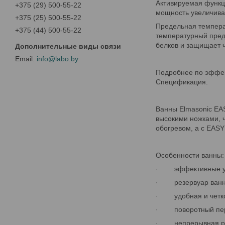
Активируемая функци
+375 (29) 500-55-22
мощность увеличива
+375 (25) 500-55-22
Предельная темпера
+375 (44) 500-55-22
температурный преде
белков и защищает ч
info@labo.by
Подробнее по эффек
Спецификация.
Ванны Elmasonic EA
высокими ножками, 
обогревом, а с EASY
Особенности ванны:
· эффективные уль
· резервуар ванны
· удобная и четко 
· поворотный пере
· непрерывная раб