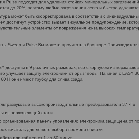
я Pulse подходит для удаления стойких минеральных загрязнений
ется до 20%, поэтому любые загрязнения легко и быстро удаляютс
тура может быть скорректирована в соответствии с индивидуальн
л достигнут, устройство выдает визуальное предупреждение, кото
увствительные элементы от повреждения из-за высоких температу
ты Sweep и Pulse Вы можете прочитать в брошюре Производителя,
SY доступны в 9 различных размерах, все с корпусом из нержаве
что улучшает защиту электроники от брызг воды. Начиная с EASY 
 60 H они имеют трубку для слива сзади.
тразвуковые высокопроизводительные преобразователи 37 кГц
 из нержавеющей стали
организованная панель управления; электроника защищена от п
ключатель для легкого выбора времени очистки
ота или таймер от 1 до 30 минут