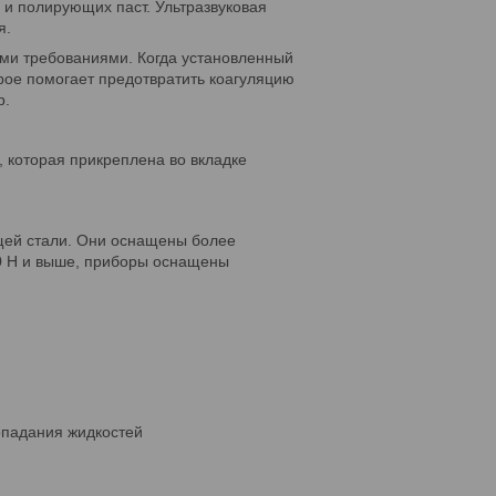
 и полирующих паст. Ультразвуковая
я.
ыми требованиями. Когда установленный
рое помогает предотвратить коагуляцию
р.
 которая прикреплена во вкладке
ющей стали. Они оснащены более
30 H и выше, приборы оснащены
опадания жидкостей