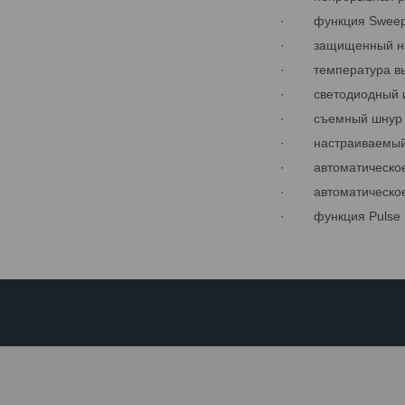
· функция Sweep дл
· защищенный на
· температура выби
· светодиодный ин
· съемный шнур пи
· настраиваемый п
· автоматическое 
· автоматическое 
· функция Pulse