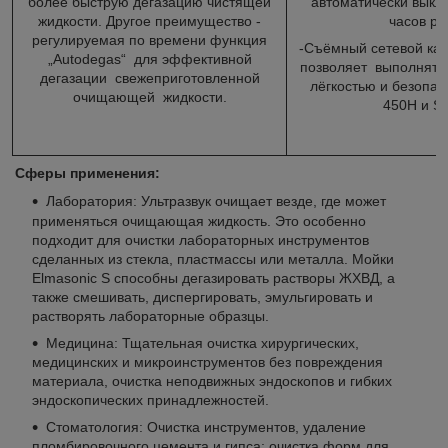
более быструю дегазацию чистящей
автоматически выкл
жидкости. Другое преимущество -
часов ра
регулируемая по времени функция
-Съёмный сетевой ка
„Autodegas“ для эффективной
позволяет выполнять 
дегазации свежеприготовленной
лёгкостью и безопас
очищающей жидкости.
450Н и S 
Сферы применения:
Лаборатория: Ультразвук очищает везде, где может
применяться очищающая жидкость. Это особенно
подходит для очистки лабораторных инструментов
сделанных из стекла, пластмассы или металла. Мойки
Elmasonic S способны дегазировать растворы ЖХВД, а
также смешивать, диспергировать, эмульгировать и
растворять лабораторные образцы.
Медицина: Тщательная очистка хирургических,
медицинских и микроинструментов без повреждения
материала, очистка неподвижных эндоскопов и гибких
эндоскопических принадлежностей.
Стоматология: Очистка инструментов, удаление
пломбировочного цемента и гипса; очистка форм для