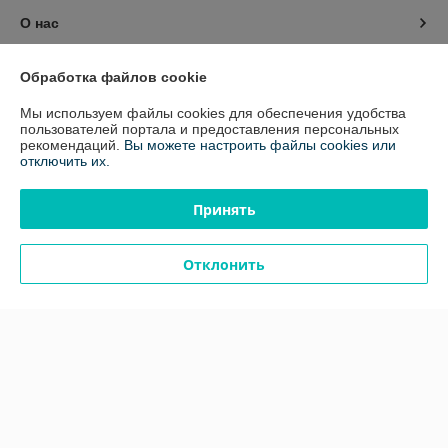
О нас
Контакты
Обработка файлов cookie
Мы используем файлы cookies для обеспечения удобства
Доставка и оплата
пользователей портала и предоставления персональных
рекомендаций.
Вы можете настроить файлы cookies или
отключить их.
График работы
Принять
Полная версия сайта
Политика обработки cookies
Отклонить
Сайт создан на платформе Deal.by
Информация для покупателя