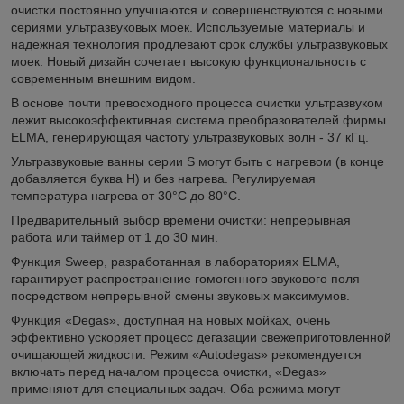
очистки постоянно улучшаются и совершенствуются с новыми
сериями ультразвуковых моек. Используемые материалы и
надежная технология продлевают срок службы ультразвуковых
моек. Новый дизайн сочетает высокую функциональность с
современным внешним видом.
В основе почти превосходного процесса очистки ультразвуком
лежит высокоэффективная система преобразователей фирмы
ELMA, генерирующая частоту ультразвуковых волн - 37 кГц.
Ультразвуковые ванны серии S могут быть с нагревом (в конце
добавляется буква H) и без нагрева. Регулируемая
температура нагрева от 30°С до 80°C.
Предварительный выбор времени очистки: непрерывная
работа или таймер от 1 до 30 мин.
Функция Sweep, разработанная в лабораториях ELMA,
гарантирует распространение гомогенного звукового поля
посредством непрерывной смены звуковых максимумов.
Функция «Degas», доступная на новых мойках, очень
эффективно ускоряет процесс дегазации свежеприготовленной
очищающей жидкости. Режим «Autodegas» рекомендуется
включать перед началом процесса очистки, «Degas»
применяют для специальных задач. Оба режима могут