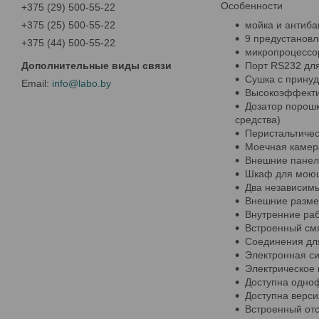
Особенности
+375 (29) 500-55-22
+375 (25) 500-55-22
мойка и антиба
9 предустановл
+375 (44) 500-55-22
микропроцессо
Порт RS232 дл
Cушка с прину
info@labo.by
Высокоэффекти
Дозатор порош
средства)
Перистальтичес
Моечная камера
Внешние панел
Шкаф для моющи
Два независим
Внешние размер
Внутренние раб
Встроенный смя
Соединения дл
Электронная си
Электрическое п
Доступна однофа
Доступна верси
Встроенный отс