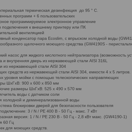
ктериальная термическая дезинфекция до 95 ° C.
енных программ + 6 пользовательских
рное программируемое электронное управление
я подключения к внешнему принтеру или ПК
дительной вентиляцией
вный конденсатор пара Ecoslim, с впрыском холодной воды (GW4
кообразного щелочного моющего средства (GW4190S - перистальти
кий насос для жидкого кислотного нейтрализатора (возможность у
 и внутренняя дверь из нержавеющей стали AISI 316L
и из нержавеющей стали AISI 304
х средств из нержавеющей стали AISI 304, емкости 4 х 5 литров.
ых уровня мойки с помощью телескопических направляющих
ы ШxГxВ: 900 x 600 x 850 мм
очие размеры ШxГxВ: 525 x 490 x 570 мм
гчитель воды с датчиком соли
я холодной и деминерализованной воды
стема блокировки дверей для безопасности пользователя
одключение: 3 / N / PE 400 В - 50 Гц - макс. 7 кВт
зная версия: 1 / N / PE 230 В - 50 Гц - 2,8 кВт макс. (GW4190-1)
я 60 Гц
ек для моющих средств.