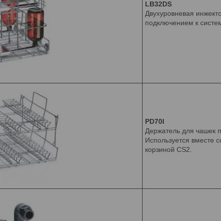
LB32DS
Двухуровневая инжекто
подключением к систе
PD70I
Держатель для чашек п
Используется вместе с
корзиной CS2.