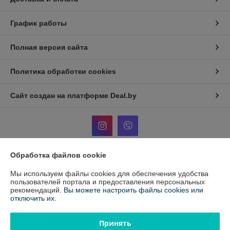
График работы
Полная версия сайта
Политика обработки cookies
Сайт создан на платформе Deal.by
Обработка файлов cookie
Информация для покупателя
Мы используем файлы cookies для обеспечения удобства
Юридическое лицо:
ООО «ЛАБОРАТОРНЫЕ РЕШЕНИЯ»
пользователей портала и предоставления персональных
223056, Минская область, Минский район, Сеницкий с/с, аг. Сеница, ул.
рекомендаций.
Вы можете настроить файлы cookies или
Армейская, 7-34
отключить их.
Регистрационный номер ЕГР: 692120876
Принять
УНП: 692120876