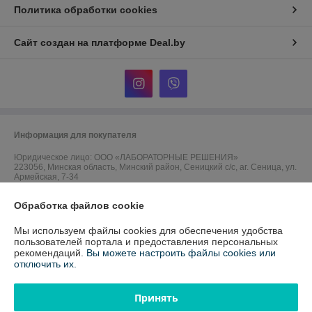
Политика обработки cookies
Сайт создан на платформе Deal.by
Информация для покупателя
Юридическое лицо:
ООО «ЛАБОРАТОРНЫЕ РЕШЕНИЯ»
223056, Минская область, Минский район, Сеницкий с/с, аг. Сеница, ул.
Армейская, 7-34
Регистрационный номер ЕГР: 692120876
Обработка файлов cookie
УНП: 692120876
Мы используем файлы cookies для обеспечения удобства
пользователей портала и предоставления персональных
Регистрационный орган: Минский райисполком
рекомендаций.
Вы можете настроить файлы cookies или
отключить их.
Дата регистрации компании: 25.01.2019
Принять